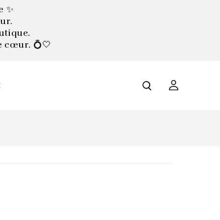
e ✨
ur.
utique.
e cœur. 💍🤍
X