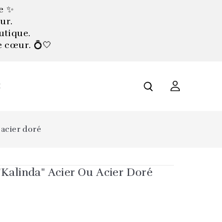
e ✨
ur.
utique.
e cœur. 💍🤍
X
 acier doré
"Kalinda" Acier Ou Acier Doré
r
é